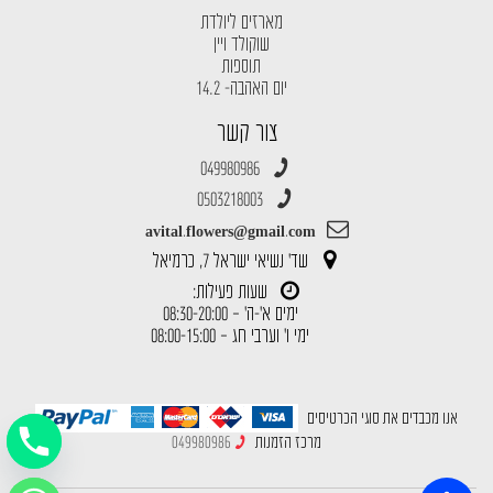
מארזים ליולדת
שוקולד ויין
תוספות
יום האהבה- 14.2
צור קשר
049980986
0503218003
avital.flowers@gmail.com
שד' נשיאי ישראל 7, כרמיאל
שעות פעילות:
ימים א'-ה' – 08:30-20:00
ימי ו' וערבי חג – 08:00-15:00
אנו מכבדים את סוגי הכרטיסים
מרכז הזמנות
049980986