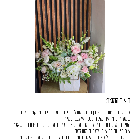
תיאור המוצר:
זר יוקרתי בגווני ורוד-לבן רכים, משולב בפרחים מובחרים ובמרקמים עדינים
שמעניקים מראה נקי, רומנטי ואלגנטי במיוחד.
הסידור מגיע בתוך תיק לבן מרובע בעיצוב מוקפד עם שרשרת זהובה – טאץ’
אופנתי שהופך אותו למתנה מושלמת.
בשילוב ורדים, ליזיאנטוס, אלסטרומריה, פרחי גיבסנית וירק עדין – הזר משדר