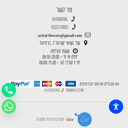
צור קשר
049980986
0503218003
avital.flowers@gmail.com
שד' נשיאי ישראל 7, כרמיאל
שעות פעילות:
ימים א'-ה' – 08:30-20:00
ימי ו' וערבי חג – 08:00-15:00
אנו מכבדים את סוגי הכרטיסים
מרכז הזמנות
049980986
iZer - מערכת לניהול עסקים