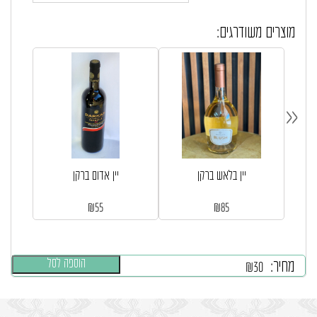
מוצרים משודרגים:
«
יין בלאש ברקן
יין אדום ברקן
₪
55
₪
85
הוספה לסל
מחיר:
₪
30