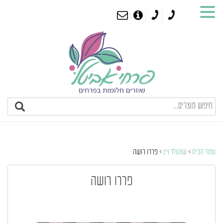
עמוד הבית
>
שוקולד ויין
> פררו רושה
פררו רושה