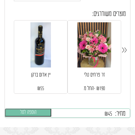
מוצרים משודרגים:
«
זר פרחים טלי
יין אדום ברקן
190
₪
החל מ-
55
₪
הוספה לסל
מחיר:
₪
45