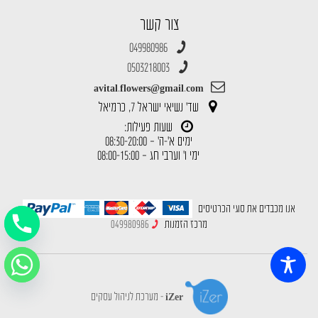
צור קשר
049980986
0503218003
avital.flowers@gmail.com
שד' נשיאי ישראל 7, כרמיאל
שעות פעילות:
ימים א'-ה' – 08:30-20:00
ימי ו' וערבי חג – 08:00-15:00
אנו מכבדים את סוגי הכרטיסים
מרכז הזמנות
049980986
iZer - מערכת לניהול עסקים