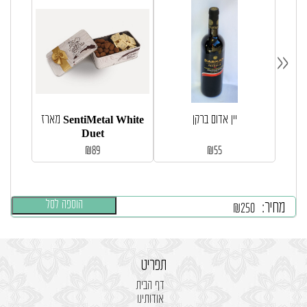
«
יין אדום ברקן
מארז SentiMetal White
Duet
₪
89
₪
55
הוספה לסל
מחיר:
₪
250
תפריט
דף הבית
אודותינו