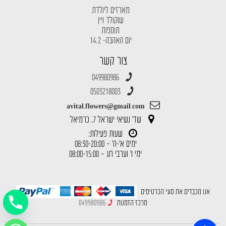
מארזים ליולדת
שוקולד ויין
תוספות
יום האהבה- 14.2
צור קשר
049980986
0503218003
avital.flowers@gmail.com
שד' נשיאי ישראל 7, כרמיאל
שעות פעילות:
ימים א'-ה' – 08:30-20:00
ימי ו' וערבי חג – 08:00-15:00
אנו מכבדים את סוגי הכרטיסים
מרכז הזמנות
049980986