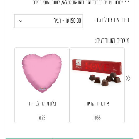
* * ייתכנו שינויים בהרכב הזר בהתאם למלאי, לעונה ואופי הפרח
במידה וחלק מהפרחים חסרים במלאי ישולבו פרחים דומים ככל האפשר
בחר את גודל הזר:
התואמים לאופי הזר.
מוצרים משודרגים:
«
אודם דה קרינה
בלון מיילר לב ורוד
₪
25
₪
53