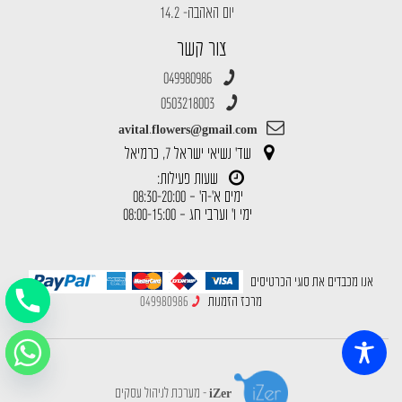
יום האהבה- 14.2
צור קשר
049980986
0503218003
avital.flowers@gmail.com
שד' נשיאי ישראל 7, כרמיאל
שעות פעילות:
ימים א'-ה' – 08:30-20:00
ימי ו' וערבי חג – 08:00-15:00
אנו מכבדים את סוגי הכרטיסים
מרכז הזמנות
049980986
iZer - מערכת לניהול עסקים