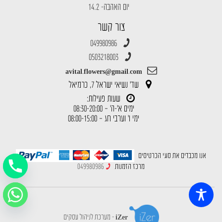
יום האהבה- 14.2
צור קשר
049980986
0503218003
avital.flowers@gmail.com
שד' נשיאי ישראל 7, כרמיאל
שעות פעילות:
ימים א'-ה' – 08:30-20:00
ימי ו' וערבי חג – 08:00-15:00
אנו מכבדים את סוגי הכרטיסים
מרכז הזמנות
049980986
iZer - מערכת לניהול עסקים