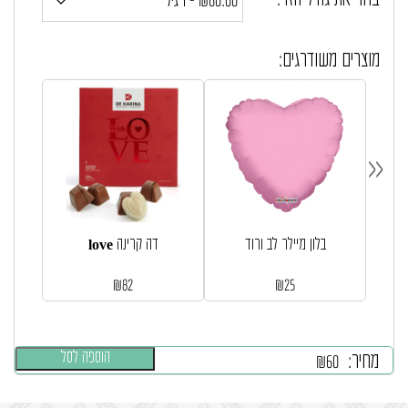
בחר את גודל הזר:
מוצרים משודרגים:
«
בלון מיילר לב ורוד
love דה קרינה
₪
82
₪
25
הוספה לסל
מחיר:
₪
60