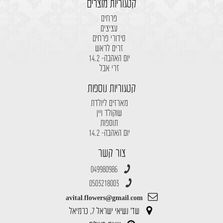
קטגוריות מוצרים
פרחים
עציצים
סידורי פרחים
זרים לראש
יום האהבה- 14.2
זרי אבל
קטגוריות נוספות
מארזים ליולדת
שוקולד ויין
תוספות
יום האהבה- 14.2
צור קשר
049980986
0503218003
avital.flowers@gmail.com
שד' נשיאי ישראל 7, כרמיאל