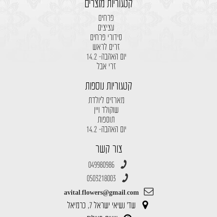
קטגוריות מוצרים
פרחים
עציצים
סידורי פרחים
זרים לראש
יום האהבה- 14.2
זרי אבל
קטגוריות נוספות
מארזים ליולדת
שוקולד ויין
תוספות
יום האהבה- 14.2
צור קשר
049980986
0503218003
avital.flowers@gmail.com
שד' נשיאי ישראל 7, כרמיאל