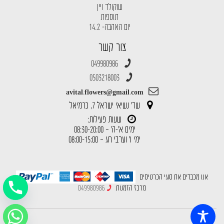
שוקולד ויין
תוספות
יום האהבה- 14.2
צור קשר
049980986
0503218003
avital.flowers@gmail.com
שד' נשיאי ישראל 7, כרמיאל
שעות פעילות:
ימים א'-ה' – 08:30-20:00
ימי ו' וערבי חג – 08:00-15:00
אנו מכבדים את סוגי הכרטיסים
מרכז הזמנות
049980986