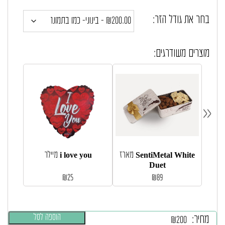
בחר את גודל הזר:
מוצרים משודרגים:
«
רמון
מארז SentiMetal White
מיילר i love you
Duet
₪
25
₪
89
הוספה לסל
מחיר:
₪
200