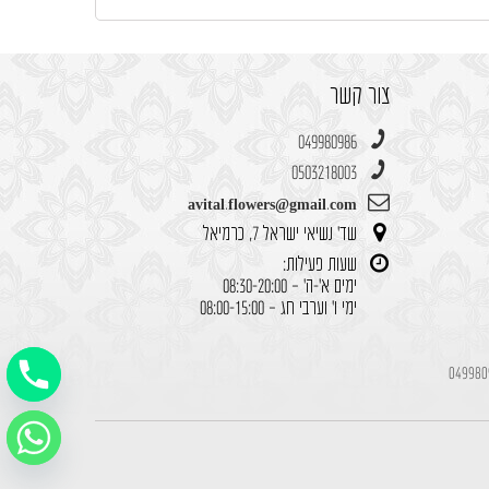
צור קשר
049980986
0503218003
avital.flowers@gmail.com
שד' נשיאי ישראל 7, כרמיאל
שעות פעילות:
ימים א'-ה' – 08:30-20:00
ימי ו' וערבי חג – 08:00-15:00