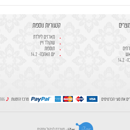
וצרים
קטגוריות נוספות
מארזים ליולדת
שוקולד ויין
רחים
תוספות
אש
יום האהבה- 14.2
14.2
ים את סוגי הכרטיסים
מרכז הזמנות
049980986
iZer - מערכת לניהול עסקים