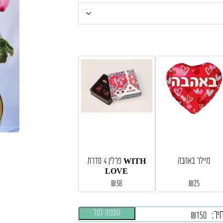
מיילר באהבה
פרלין 4 סדרת WITH
LOVE
₪
38
₪
25
הוספה לסל
יר:
₪
150