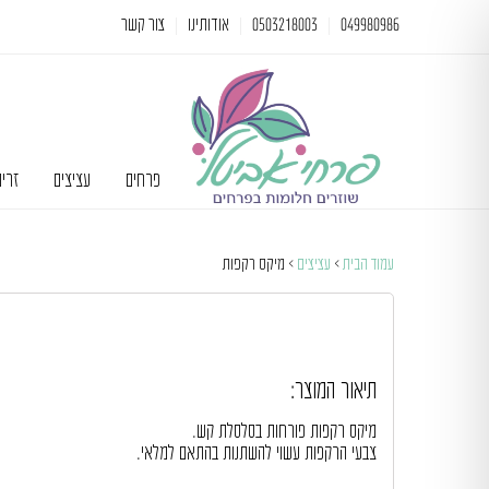
049980986
0503218003
אודותינו
צור קשר
פרחים
עציצים
זרי
עמוד הבית
>
עציצים
> מיקס רקפות
תיאור המוצר:
מיקס רקפות פורחות בסלסלת קש.
צבעי הרקפות עשוי להשתנות בהתאם למלאי.