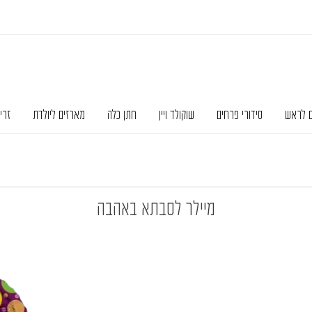
ם לראש
סידורי פרחים
שוקולד ויין
חתן כלה
מארזים ליולדת
זרי
מיילר לסבתא באהבה