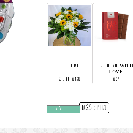
טבלת שוקולד WITH
חמניות השדה
LOVE
37
₪
130
₪
החל מ-
מחיר:
25
₪
הוספה לסל