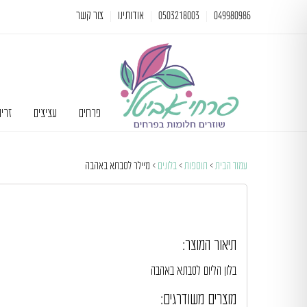
049980986
0503218003
אודותינו
צור קשר
פרחים
עציצים
זרי
עמוד הבית
>
תוספות
>
בלונים
> מיילר לסבתא באהבה
תיאור המוצר:
בלון הליום לסבתא באהבה
מוצרים משודרגים: