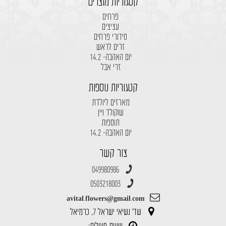
קטגוריות מוצרים
פרחים
עציצים
סידורי פרחים
זרים לראש
יום האהבה- 14.2
זרי אבל
קטגוריות נוספות
מארזים ליולדת
שוקולד ויין
תוספות
יום האהבה- 14.2
צור קשר
049980986
0503218003
avital.flowers@gmail.com
שד' נשיאי ישראל 7, כרמיאל