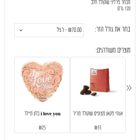
מבחר פרליני שוקולד חלב
120 גרם
בחר את גודל הזר:
מוצרים משודרגים:
«
דרת WITH
אגוזי פקאן מצופים שוקולד מריר
בלון מיילר i love you
₪
25
₪
33