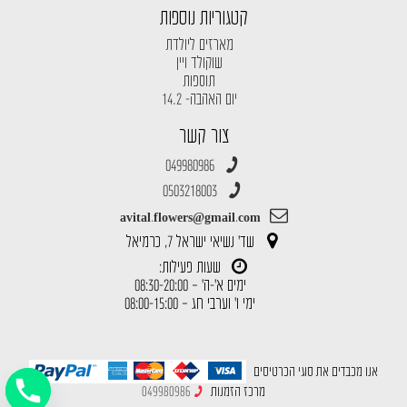
קטגוריות נוספות
מארזים ליולדת
שוקולד ויין
תוספות
יום האהבה- 14.2
צור קשר
049980986
0503218003
avital.flowers@gmail.com
שד' נשיאי ישראל 7, כרמיאל
שעות פעילות:
ימים א'-ה' – 08:30-20:00
ימי ו' וערבי חג – 08:00-15:00
אנו מכבדים את סוגי הכרטיסים
מרכז הזמנות
049980986