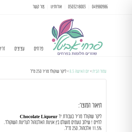
049980986
0503218003
אודותינו
צור קשר
פרחים
עציצים
זרי
עמוד הבית
>
יום האישה 8.3
> ליקר שוקולד מריר 250 מ”ל
תיאור המוצר:
ליקר שוקולד מריר בעבודת יד Chocolate Liqueur
לחיים ! שילוב טעמים מושלם בין אנינות האלכוהול לעדינות השוקולד.
11.5% אלכוהול, 250 מ”ל.