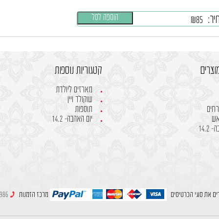
הוספה לסל
יר:
₪
85
וצרים
קטגוריות נוספות
מארזים ליולדת
שוקולד ויין
רחים
תוספות
אש
יום האהבה- 14.2
14.2
ים את סוגי הכרטיסים
מרכז הזמנות
049980986