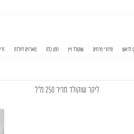
ם לראש
סידורי פרחים
שוקולד ויין
חתן כלה
מארזים ליולדת
זרי
ליקר שוקולד מריר 250 מ”ל