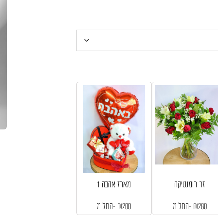
זר רומנטיקה
מארז אהבה 1
280
₪
החל מ-
200
₪
החל מ-