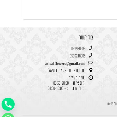
צור קשר
049980986
0503218003
avital.flowers@gmail.com
שד' נשיאי ישראל 7, כרמיאל
שעות פעילות:
ימים א'-ה' – 08:30-20:00
ימי ו' וערבי חג – 08:00-15:00