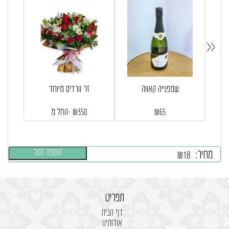
«
שמפנייה קאווה
זר וורדים מיוחד
65
₪
350
₪
החל מ-
הוספה לסל
מחיר:
₪
18
תפריט
דף הבית
אודותינו