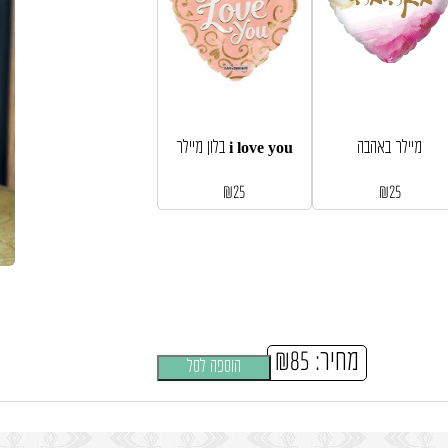
מיילר באהבה
בלון מיילר i love you
₪
25
₪
25
מחיר:
85
₪
הוספה לסל