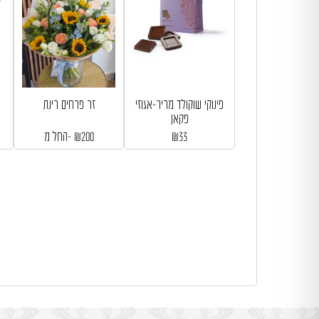
פינוקי שוקולד מריר-אגוזי
זר פרחים רינת
פקאן
33
₪
200
₪
החל מ-