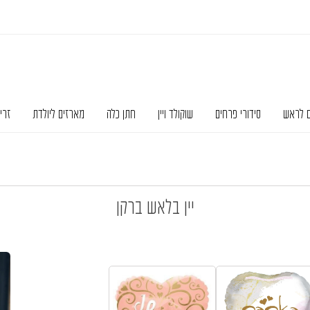
ם לראש
סידורי פרחים
שוקולד ויין
חתן כלה
מארזים ליולדת
זרי
יין בלאש ברקן