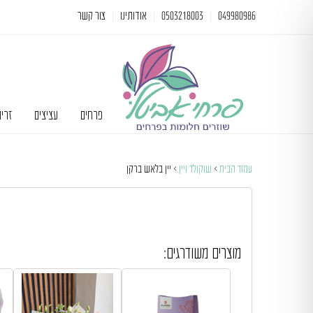
049980986
0503218003
אודותינו
צור קשר
פרחים
עציצים
זרי
עמוד הבית
>
שוקולד ויין
> יין בלאש ברקן
מוצרים משודרגים: