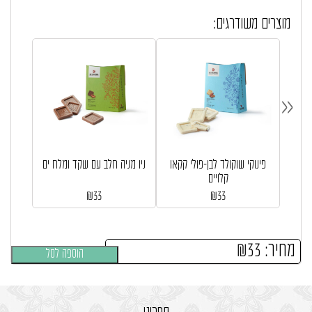
מוצרים משודרגים:
«
מארז SentiMetal White
פינוקי שוקולד לבן-פולי קקאו
ניו מניה חלב עם שקד ומלח ים
קלויים
₪
33
₪
33
מחיר:
33
₪
הוספה לסל