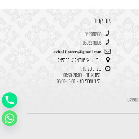
צור קשר
049980986
0503218003
avital.flowers@gmail.com
שד' נשיאי ישראל 7, כרמיאל
שעות פעילות:
ימים א'-ה' – 08:30-20:00
ימי ו' וערבי חג – 08:00-15:00