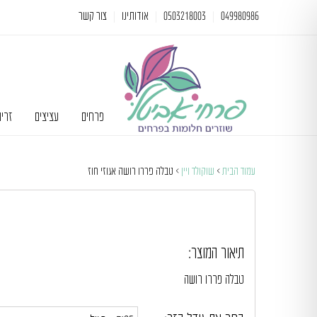
049980986
0503218003
אודותינו
צור קשר
פרחים
עציצים
זרי
עמוד הבית
>
שוקולד ויין
> טבלה פררו רושה אגוזי חוז
תיאור המוצר:
טבלה פררו רושה