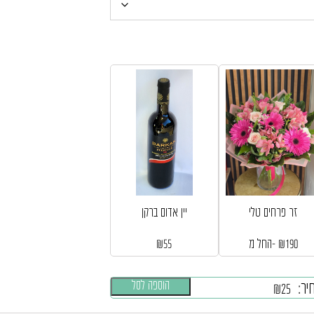
זר פרחים טלי
יין אדום ברקן
190
₪
החל מ-
55
₪
הוספה לסל
יר:
₪
25