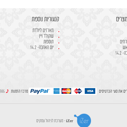
וצרים
קטגוריות נוספות
מארזים ליולדת
שוקולד ויין
רחים
תוספות
אש
יום האהבה- 14.2
14.2
ים את סוגי הכרטיסים
מרכז הזמנות
049980986
iZer - מערכת לניהול עסקים