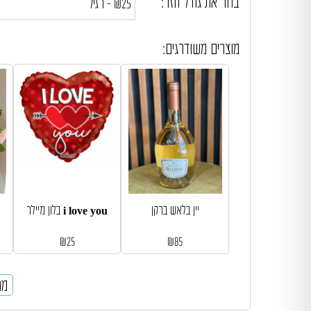
בחר את גודל הזר:
מוצרים משודרגים:
יין בלאש ברקן
בלון מיילר i love you
₪
25
₪
85
מח