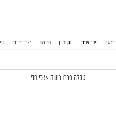
ם לראש
סידורי פרחים
שוקולד ויין
חתן כלה
מארזים ליולדת
זרי
טבלה פררו רושה אגוזי חוז