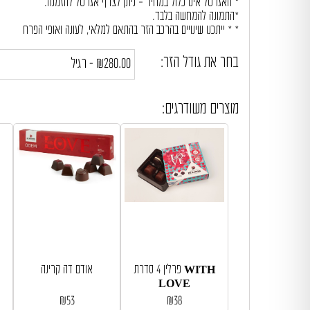
* האגרטל אינו כלול במחיר – ניתן לצרף אגרטל להזמנה.
*התמונה להמחשה בלבד.
* * ייתכנו שינויים בהרכב הזר בהתאם למלאי, לעונה ואופי הפרח
במידה וחלק מהפרחים חסרים במלאי ישולבו פרחים דומים ככל האפשר 
בחר את גודל הזר:
מוצרים משודרגים:
פרלין 4 סדרת WITH
אודם דה קרינה
LOVE
₪
53
₪
38