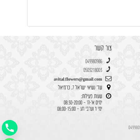
צור קשר
049980986
0503218003
avital.flowers@gmail.com
שד' נשיאי ישראל 7, כרמיאל
שעות פעילות:
ימים א'-ה' – 08:30-20:00
ימי ו' וערבי חג – 08:00-15:00