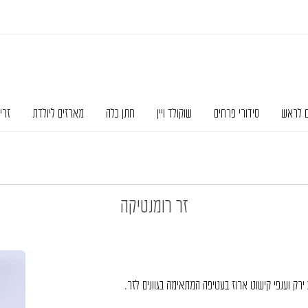
ם לראש
סידורי פרחים
שוקולד ויין
חתן כלה
מארזים ליולדת
זרי
זר רומנטיקה
ירק וענפי קישוט ארוז בעטיפה המתאימה בגוונים לזר.