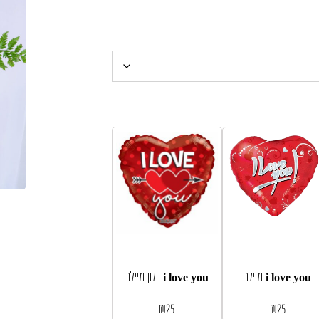
התואמים לאופי הזר.
מיילר i love you
בלון מיילר i love you
₪
25
₪
25