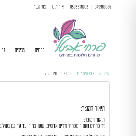
049980986
0503218003
אודותינו
צור קשר
פרחים
עציצים
זרי
עמוד הבית
>
פרחים
>
זרי וורדים
> זר רומנטיקה
תיאור המוצר:
תיאור המוצר:
זר פרחים השזור מפרחי ורדים אדומים, שושן צחור ועד עד לבן בשילוב 