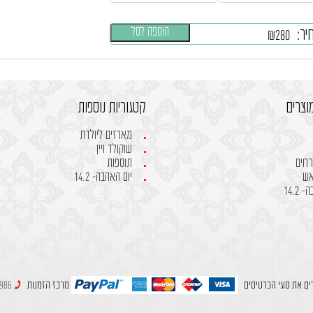
הוספה לסל
יר:
₪
280
וצרים
קטגוריות נוספות
מארזים ליולדת
שוקולד ויין
רחים
תוספות
אש
יום האהבה- 14.2
14.2
ים את סוגי הכרטיסים
מרכז הזמנות
049980986