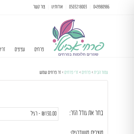
049980986
0503218003
אודותינו
צור קשר
פרחים
עציצים
זרי
עמוד הבית
>
פרחים
>
זרי פרחים
> זר פרחים שמש
בחר את גודל הזר:
מוצרים משודרגים: