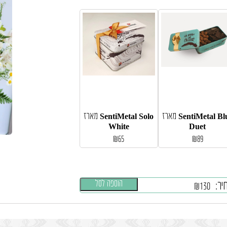
מארז SentiMetal Blue
מארז SentiMetal Solo
White
Duet
₪
65
₪
89
הוספה לסל
יר:
₪
130