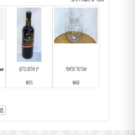
אגרטל קלאסי
יין אדום ברקן
₪
55
₪
60
מח