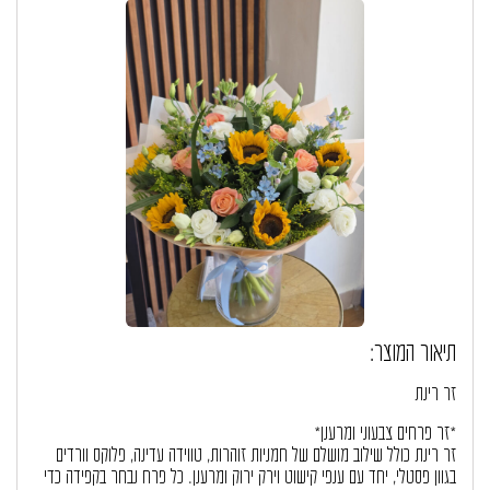
תיאור המוצר:
זר רינת
*זר פרחים צבעוני ומרענן*
זר רינת כולל שילוב מושלם של חמניות זוהרות, טווידה עדינה, פלוקס וורדים
בגוון פסטלי, יחד עם ענפי קישוט וירק ירוק ומרענן. כל פרח נבחר בקפידה כדי