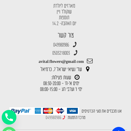
מארזים ליולדת
שוקולד ויין
תוספות
יום האהבה- 14.2
צור קשר
049980986
0503218003
avital.flowers@gmail.com
שד' נשיאי ישראל 7, כרמיאל
שעות פעילות:
ימים א'-ה' – 08:30-20:00
ימי ו' וערבי חג – 08:00-15:00
אנו מכבדים את סוגי הכרטיסים
מרכז הזמנות
049980986