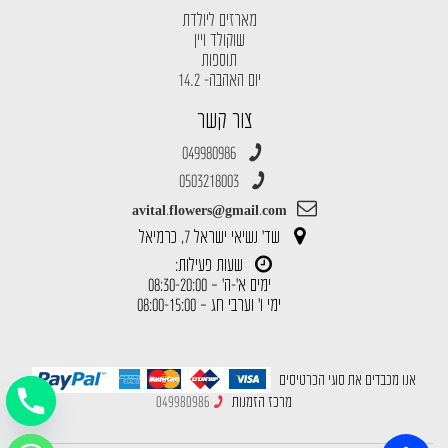
מארזים ליולדת
שוקולד ויין
תוספות
יום האהבה- 14.2
צור קשר
049980986
0503218003
avital.flowers@gmail.com
שד' נשיאי ישראל 7, כרמיאל
שעות פעילות:
ימים א'-ה' – 08:30-20:00
ימי ו' וערבי חג – 08:00-15:00
אנו מכבדים את סוגי הכרטיסים
מרכז הזמנות
049980986