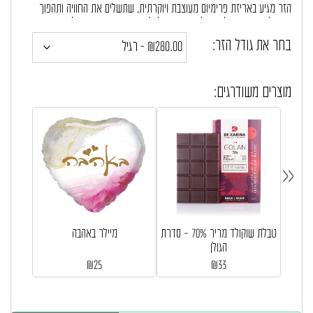
הזר מגיע באריזת פרימיום מעוצבת ויוקרתית, שתשלים את החוויה ותהפוך
אותו למתנה שאין לה תחליף. מתאים לכל אירוע חשוב – ימי הולדת, ימי
נישואין, או פשוט כמתנה אישית שתגיד הכל בלי מילים.
בחר את גודל הזר:
מוצרים משודרגים:
«
טבלת שוקולד מריר 70% – סדרת
מיילר באהבה
הגולן
₪
25
₪
33