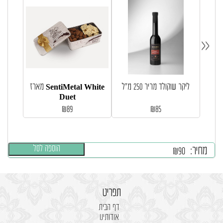
«
ליקר שוקולד מריר 250 מ”ל
מארז SentiMetal White
Duet
₪
89
₪
85
הוספה לסל
מחיר:
₪
90
תפריט
דף הבית
אודותינו