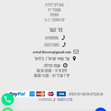
מארזים ליולדת
שוקולד ויין
תוספות
יום האהבה- 14.2
צור קשר
049980986
0503218003
avital.flowers@gmail.com
שד' נשיאי ישראל 7, כרמיאל
שעות פעילות:
ימים א'-ה' – 08:30-20:00
ימי ו' וערבי חג – 08:00-15:00
אנו מכבדים את סוגי הכרטיסים
מרכז הזמנות
049980986