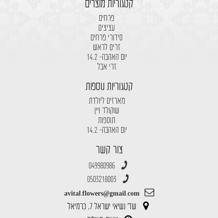
קטגוריות מוצרים
פרחים
עציצים
סידורי פרחים
זרים לראש
יום האהבה- 14.2
זרי אבל
קטגוריות נוספות
מארזים ליולדת
שוקולד ויין
תוספות
יום האהבה- 14.2
צור קשר
049980986
0503218003
avital.flowers@gmail.com
שד' נשיאי ישראל 7, כרמיאל