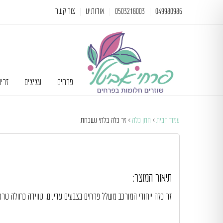
049980986
0503218003
אודותינו
צור קשר
פרחים
עציצים
זרי
עמוד הבית
>
חתן כלה
> זר כלה בלתי נשכחת
תיאור המוצר:
זר כלה ייחודי המורכב משלל פרחים בצבעים עדינים, טווידה כחולה טרכל