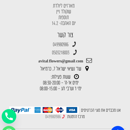
מארזים ליולדת
שוקולד ויין
תוספות
יום האהבה- 14.2
צור קשר
049980986
0503218003
avital.flowers@gmail.com
שד' נשיאי ישראל 7, כרמיאל
שעות פעילות:
ימים א'-ה' – 08:30-20:00
ימי ו' וערבי חג – 08:00-15:00
אנו מכבדים את סוגי הכרטיסים
מרכז הזמנות
049980986