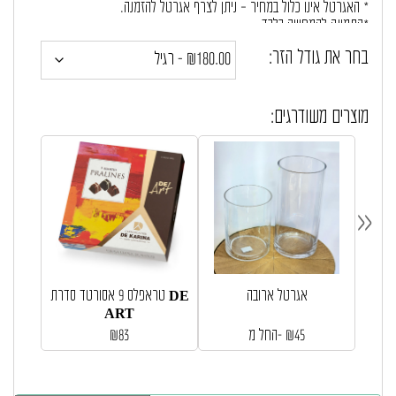
* האגרטל אינו כלול במחיר – ניתן לצרף אגרטל להזמנה.
*התמונה להמחשה בלבד.
* * ייתכנו שינויים בהרכב הזר בהתאם למלאי, לעונה ואופי הפרח
בחר את גודל הזר:
במידה וחלק מהפרחים חסרים במלאי ישולבו פרחים דומים ככל האפשר
התואמים לאופי הזר.
מוצרים משודרגים:
«
אגרטל ארובה
טראפלס 9 אסורטד סדרת DE
ART
45
₪
החל מ-
83
₪