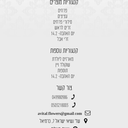
קטגוריות מוצרים
פרחים
עציצים
סידורי פרחים
זרים לראש
יום האהבה- 14.2
זרי אבל
קטגוריות נוספות
מארזים ליולדת
שוקולד ויין
תוספות
יום האהבה- 14.2
צור קשר
049980986
0503218003
avital.flowers@gmail.com
שד' נשיאי ישראל 7, כרמיאל