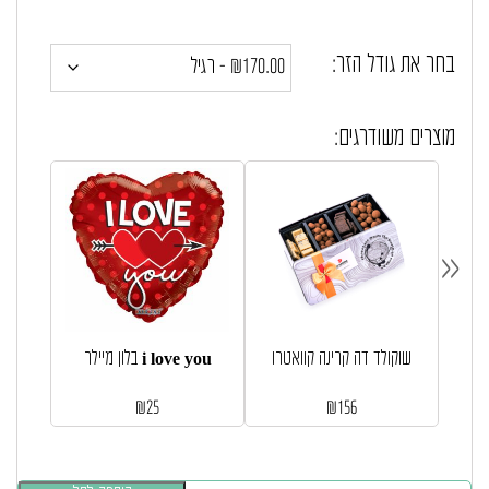
בחר את גודל הזר:
מוצרים משודרגים:
«
שוקולד דה קרינה קוואטרו
בלון מיילר i love you
₪
25
₪
156