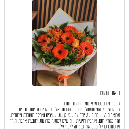
תיאור המוצר:
זר פרחים כתום מלא שמחה והתחדשות
זר מרהיב וצבעוני שמשלב גרברות זוהרות, אלסטרומריות עדינות, וורדים
מפוארים בגווני כתום עז, יחד עם ענפי קישוט עשירים ואריזה מעוצבת וייחודית.
הזר מקרין חום, אנרגיה וחיוניות – מושלם למתנה מרגשת, להבעת אהבה, תודה
או פשוט כדי להכניס אור ושמחה ליום רגיל.