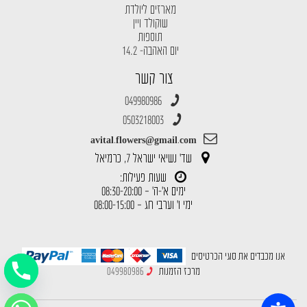
מארזים ליולדת
שוקולד ויין
תוספות
יום האהבה- 14.2
צור קשר
049980986
0503218003
avital.flowers@gmail.com
שד' נשיאי ישראל 7, כרמיאל
שעות פעילות:
ימים א'-ה' – 08:30-20:00
ימי ו' וערבי חג – 08:00-15:00
אנו מכבדים את סוגי הכרטיסים
מרכז הזמנות
049980986