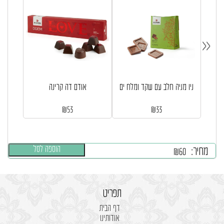
«
ניו מניה חלב עם שקד ומלח ים
אודם דה קרינה
₪
53
₪
33
הוספה לסל
מחיר:
₪
60
תפריט
דף הבית
אודותינו