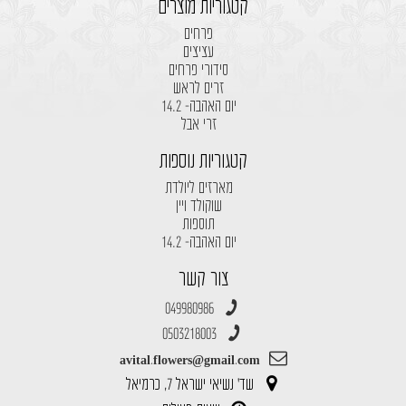
קטגוריות מוצרים
פרחים
עציצים
סידורי פרחים
זרים לראש
יום האהבה- 14.2
זרי אבל
קטגוריות נוספות
מארזים ליולדת
שוקולד ויין
תוספות
יום האהבה- 14.2
צור קשר
049980986
0503218003
avital.flowers@gmail.com
שד' נשיאי ישראל 7, כרמיאל