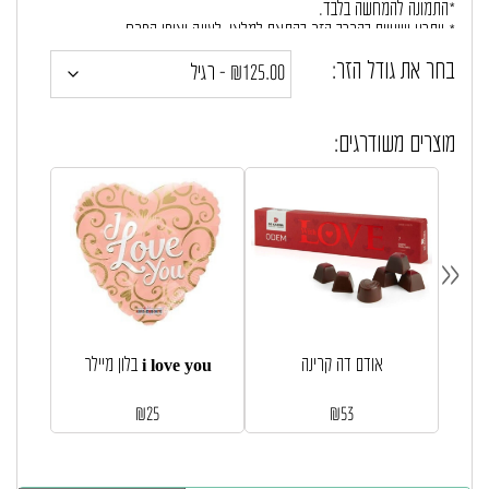
*התמונה להמחשה בלבד.
* ייתכנו שינויים בהרכב הזר בהתאם למלאי, לעונה ואופי הפרח
בחר את גודל הזר:
במידה וחלק מהפרחים חסרים במלאי נשלב פרחים דומים ככל האפשר.
מוצרים משודרגים:
«
אודם דה קרינה
בלון מיילר i love you
₪
25
₪
53