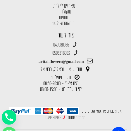
מארזים ליולדת
שוקולד ויין
תוספות
יום האהבה- 14.2
צור קשר
049980986
0503218003
avital.flowers@gmail.com
שד' נשיאי ישראל 7, כרמיאל
שעות פעילות:
ימים א'-ה' – 08:30-20:00
ימי ו' וערבי חג – 08:00-15:00
אנו מכבדים את סוגי הכרטיסים
מרכז הזמנות
049980986