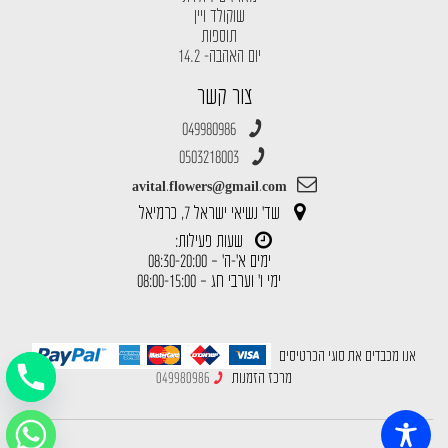
שוקולד ויין
תוספות
יום האהבה- 14.2
צור קשר
049980986
0503218003
avital.flowers@gmail.com
שד' נשיאי ישראל 7, כרמיאל
שעות פעילות:
ימים א'-ה' – 08:30-20:00
ימי ו' וערבי חג – 08:00-15:00
אנו מכבדים את סוגי הכרטיסים
מרכז הזמנות
049980986