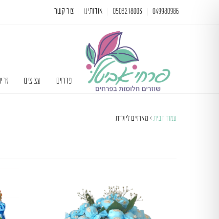
049980986
0503218003
אודותינו
צור קשר
פרחים
עציצים
זרי
עמוד הבית
> מארזים ליולדת