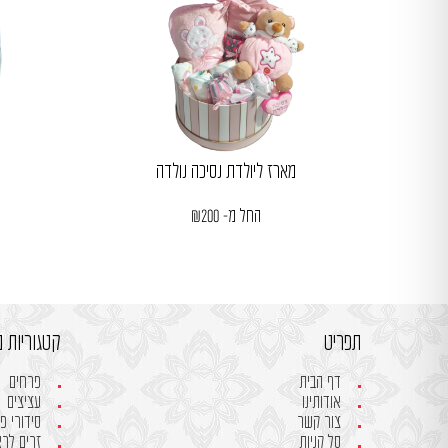
מארז ליולדת נסיכה נולדה
החל מ-
200
₪
תפריט
קטגוריות מ
דף הבית
פרחים
אודותינו
עציצים
צור קשר
סידורי פ
סל קניות
זרים לר