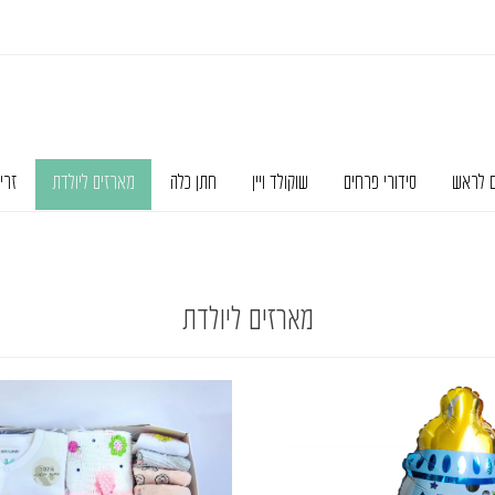
ם לראש
סידורי פרחים
שוקולד ויין
חתן כלה
מארזים ליולדת
זרי
מארזים ליולדת