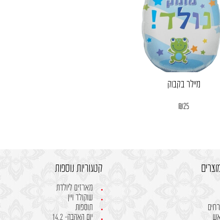
מיילר בקבוק
₪
25
וצרים
קטגוריות נוספות
מארזים ליולדת
שוקולד ויין
רחים
תוספות
אש
יום האהבה- 14.2