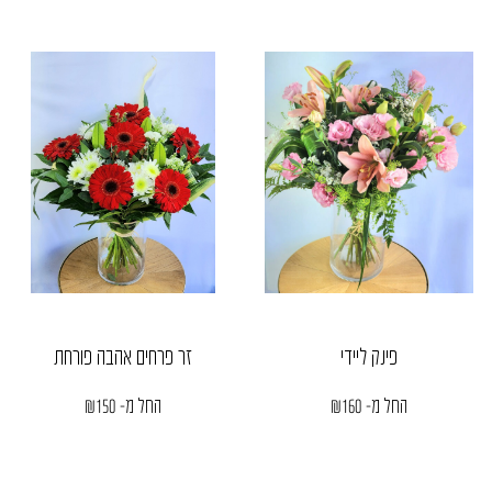
פינק ליידי
זר פרחים אהבה פורחת
החל מ-
160
₪
החל מ-
150
₪