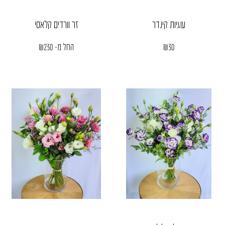
עוגיות קינדר
זר וורדים קלאסי
30
₪
החל מ-
230
₪