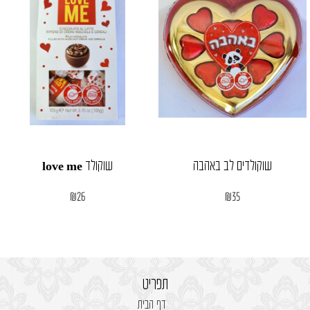
שוקולדים לב באהבה
שוקולד love me
₪
26
₪
35
תפריט
דף הבית