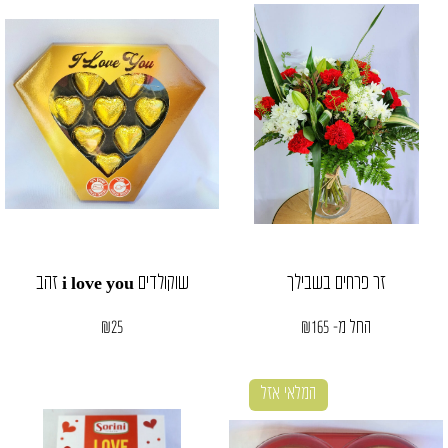
זר פרחים בשבילך
שוקולדים i love you זהב
החל מ-
165
₪
25
₪
המלאי אזל