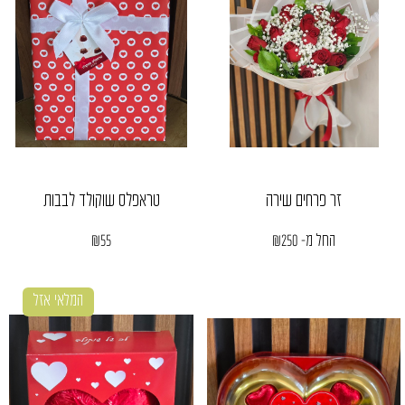
זר פרחים שירה
טראפלס שוקולד לבבות
החל מ-
250
₪
55
₪
המלאי אזל