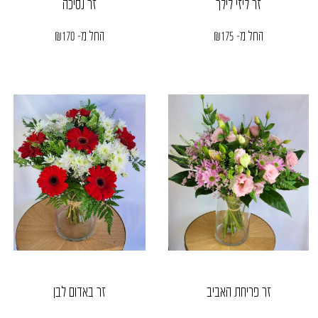
זר ליזי לילך
זר נסיכה
החל מ-
175
₪
החל מ-
170
₪
זר פריחת האביב
זר באדום לבן