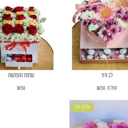
לב ורוד
קופסת ההפתעות
החל מ-
250
₪
350
₪
המלאי אזל