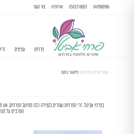
049980986
0503218003
אודותינו
צור קשר
פרחים
עציצים
זרי
עמוד הבית
>
פרחים
> פלאוור בוקס
בפרחי אביטל, זרי הפרחים נשזרים בקפידה רבה ממיטב הפרחים, אנו מאמ
המרביים על מנת