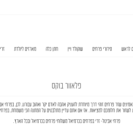
ם לראש
סידורי פרחים
שוקולד ויין
חתן כלה
מארזים ליולדת
זרי
פלאוור בוקס
ינים שזר פרחים זוהי דרך מיוחדת להעניק אהבה לאדם יקר ואהוב עבורנו, לכן, בפרחי אביט
 לשזור את חלומכם למציאות. אז אם אתם עדיין מתלבטים על המתנה הכי משמחת, בפרחי
פרחי אביטל- זרי בפרחים בכרמיאל משלוחי פרחים בכרמיאל ובכל הארץ.