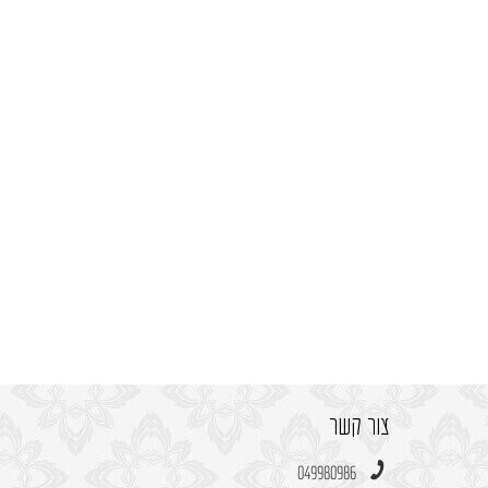
צור קשר
049980986