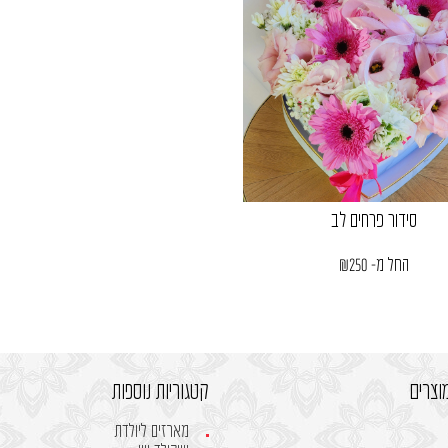
סידור פרחים לב
החל מ-
250
₪
וצרים
קטגוריות נוספות
מארזים ליולדת