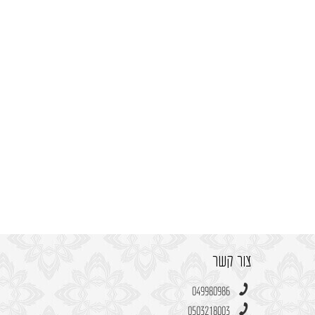
צור קשר
049980986
0503218003