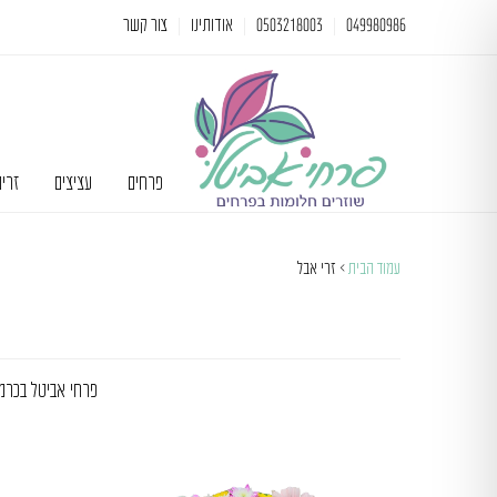
049980986
0503218003
אודותינו
צור קשר
פרחים
עציצים
זרי
עמוד הבית
> זרי אבל
פרחי אביטל בכרמי