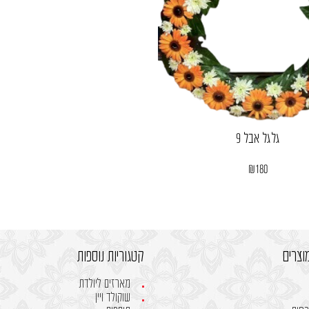
גלגל אבל 9
₪
180
וצרים
קטגוריות נוספות
מארזים ליולדת
שוקולד ויין