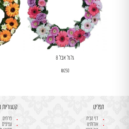
גלגל אבל 8
₪
250
תפריט
קטגוריות מ
דף הבית
פרחים
אודותינו
עציצים